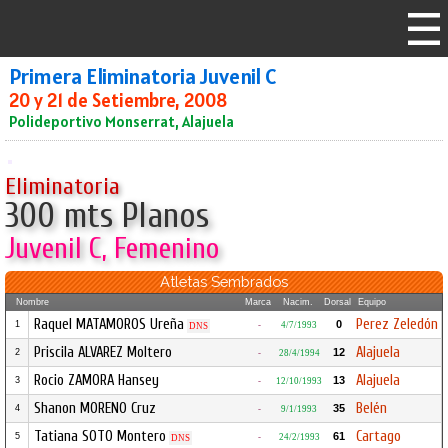
Primera Eliminatoria Juvenil C
20 y 21 de Setiembre, 2008
Polideportivo Monserrat, Alajuela
Eliminatoria
300 mts Planos
Juvenil C, Femenino
Atletas Sembrados
Nombre
Marca
Nacim.
Dorsal
Equipo
Raquel MATAMOROS Ureña
Perez Zeledón
0
1
-
4/7/1993
DNS
Priscila ALVAREZ Moltero
Alajuela
12
2
-
28/4/1994
Rocio ZAMORA Hansey
Alajuela
13
3
-
12/10/1993
Shanon MORENO Cruz
Belén
35
4
-
9/1/1993
Tatiana SOTO Montero
Cartago
61
5
-
24/2/1993
DNS