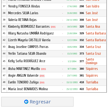
Yendry FONSECA Vindas
San Isidro
298
37
-
17/6/1993
Mercedes SILVA Larios
San José
306
38
-
31/8/1993
Valeria RETANA Rojas
San José
308
39
-
24/11/1993
Kimberly BERMUDEZ Barrantes
Santa Ana
320
40
-
10/3/1993
DNS
Hilary Natasha UMAÑA Rodríguez
Santa Barbara
329
41
-
21/8/1994
Lizeth Mayela CASTILLO Varela
Santa Barbara
332
42
-
12/2/1994
Anay Joseline CAMPOS Porras
Santa Cruz
334
43
-
10/6/1994
Yerlin Tatiana SILVA Obando
Santa Cruz
373
44
-
15/3/1993
Santo
Kelly Sofía RODRÍGUEZ Arce
377
45
-
1/2/1994
Domingo
Aisha MARTINEZ Murillo
Siquirres
380
46
-
9/7/1994
DNS
Angie ANGLIN Valverde
Siquirres
381
47
-
23/7/1993
DNS
Evelin TENORIO Zuñiga
Turrialba
418
48
-
15/11/1993
DNS
María José BENAVIDES Molina
Turrialba
422
49
-
25/12/1993
Regresar