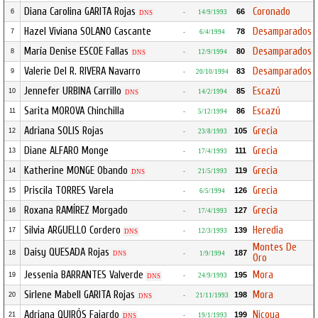
Diana Carolina GARITA Rojas
Coronado
66
6
-
14/9/1993
DNS
Hazel Viviana SOLANO Cascante
Desamparados
78
7
-
6/4/1994
María Denise ESCOE Fallas
Desamparados
80
8
-
12/9/1994
DNS
Valerie Del R. RIVERA Navarro
Desamparados
83
9
-
20/10/1994
Jennefer URBINA Carrillo
Escazú
85
10
-
14/2/1994
DNS
Sarita MOROVA Chinchilla
Escazú
86
11
-
5/12/1994
Adriana SOLIS Rojas
Grecia
105
12
-
23/8/1993
Diane ALFARO Monge
Grecia
111
13
-
17/4/1993
Katherine MONGE Obando
Grecia
119
14
-
21/5/1993
DNS
Priscila TORRES Varela
Grecia
126
15
-
6/5/1994
Roxana RAMÍREZ Morgado
Grecia
127
16
-
17/4/1993
Silvia ARGUELLO Cordero
Heredia
139
17
-
12/3/1993
DNS
Montes De
Daisy QUESADA Rojas
187
18
DNS
-
1/9/1994
Oro
Jessenia BARRANTES Valverde
Mora
195
19
-
24/9/1993
DNS
Sirlene Mabell GARITA Rojas
Mora
198
20
-
21/11/1993
DNS
Adriana QUIRÓS Fajardo
Nicoya
199
21
-
19/1/1993
DNS