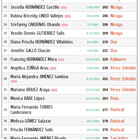
Jossella HERNÁNDEZ Castillo
Nicoya
202
22
-
14/8/1994
DNS
Rubina Briceidy LINDO Vallejos
Nicoya
205
23
-
30/6/1994
DNS
Stefanny CARDENAS Obando
Nicoya
206
24
-
2/2/1994
DNS
Yoselin Dennis GUTIERREZ Solis
Nicoya
209
25
-
8/12/1993
Diana Priscila HERNÁNDEZ Villalobos
Osa
219
26
-
8/4/1994
Jennifer GALLO Chacón
Osa
221
27
-
5/8/1994
Franciny HERNANDEZ Mora
Palmares
229
28
-
23/10/1993
DNS
Angélica ZÚÑIGA Arias
Perez Zeledón
239
29
-
31/8/1993
DNS
María Alejandra JIMÉNEZ Gamboa
Perez Zeledón
252
30
-
6/12/1994
DNS
Mariana VÍQUEZ Araya
Perez Zeledón
254
31
-
25/12/1994
DNS
Monica RADE López
Poás
263
32
-
21/10/1994
María Fernanda TORRES
Puriscal
277
33
-
26/12/1993
Cambronero
Melissa GÓMEZ Salazar
Puriscal
278
34
-
19/1/1994
Priscila FERNÁNDEZ Solís
Puriscal
279
35
-
19/1/1994
María Fernanda JIMÉNEZ Picado
San Isidro
295
36
-
18/10/1994