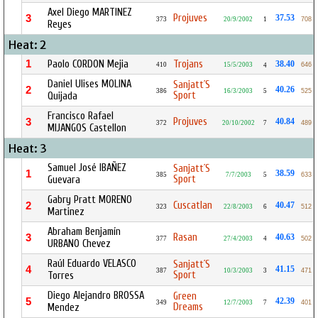
Axel Diego MARTINEZ
Projuves
3
37.53
373
20/9/2002
1
708
Reyes
Heat: 2
1
Paolo CORDON Mejia
Trojans
38.40
410
15/5/2003
646
4
Daniel Ulises MOLINA
Sanjatt´S
2
40.26
386
16/3/2003
5
525
Sport
Quijada
Francisco Rafael
Projuves
3
40.84
372
20/10/2002
7
489
MIJANGOS Castellon
Heat: 3
Samuel José IBAÑEZ
Sanjatt´S
1
38.59
385
7/7/2003
5
633
Sport
Guevara
Gabry Pratt MORENO
Cuscatlan
2
40.47
323
22/8/2003
6
512
Martinez
Abraham Benjamín
Rasan
3
40.63
377
27/4/2003
4
502
URBANO Chevez
Raúl Eduardo VELASCO
Sanjatt´S
4
41.15
387
10/3/2003
3
471
Sport
Torres
Diego Alejandro BROSSA
Green
5
42.39
349
12/7/2003
7
401
Dreams
Mendez