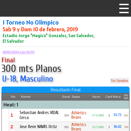
I Torneo No Olímpico
Sab 9 y Dom 10 de febrero, 2019
Estadio Jorge "Magico" Gonzalez, San Salvador,
El Salvador
09/02/2019 a las 16:35
Final
300 mts Planos
U-18, Masculino
Ver Siembra
Resultado Final
Pts
Pos
Nombre
Dorsal
Equipo
Nacim.
Carril
Marca
WA
Heat: 1
Sebastian Andres VIDAL
Athletics
1
35.75
313
17/1/2002
3
841
Beans
Cerca
Athletics
Jose Rene NAVAS Ortiz
2
36.42
312
12/7/2002
2
790
Beans