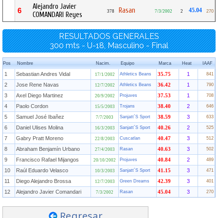
Alejandro Javier
Rasan
6
45.04
378
7/3/2002
2
270
COMANDARI Reyes
RESULTADOS GENERALES
300 mts - U-18, Masculino - Final
Pos
Nombre
Nacim.
Equipo
Marca
Heat
IAAF
1
Sebastian Andres Vidal
1
Athletics Beans
35.75
841
17/1/2002
2
Jose Rene Navas
1
Athletics Beans
36.42
790
12/7/2002
3
Axel Diego Martinez
1
Projuves
37.53
708
20/9/2002
4
Paolo Cordon
2
Trojans
38.40
646
15/5/2003
5
Samuel José Ibañez
3
Sanjatt´S Sport
38.59
633
7/7/2003
6
Daniel Ulises Molina
2
Sanjatt´S Sport
40.26
525
16/3/2003
7
Gabry Pratt Moreno
3
Cuscatlan
40.47
512
22/8/2003
8
Abraham Benjamín Urbano
3
Rasan
40.63
502
27/4/2003
9
Francisco Rafael Mijangos
2
Projuves
40.84
489
20/10/2002
10
Raúl Eduardo Velasco
3
Sanjatt´S Sport
41.15
471
10/3/2003
11
Diego Alejandro Brossa
3
Green Dreams
42.39
401
12/7/2003
12
Alejandro Javier Comandari
3
Rasan
45.04
270
7/3/2002
Regresar