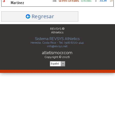
Green Dreams
3
53.34
346
12/9/2005
3
27
Martinez
Regresar
REVSYS ®
Athletics
Sistema REVSYS Athletics
Heredia, Costa Rica - Tel. (506) 8720-4141
info@revsys.net
atletismocr.com
Copyright © 2026