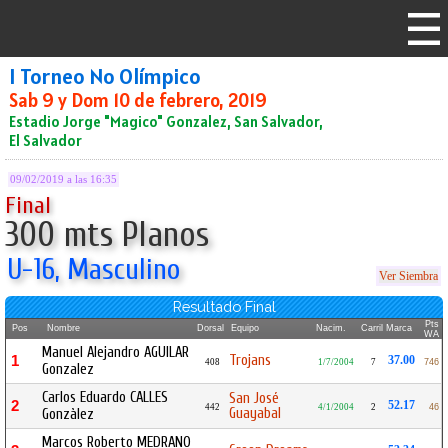
I Torneo No Olímpico
Sab 9 y Dom 10 de febrero, 2019
Estadio Jorge "Magico" Gonzalez, San Salvador,
El Salvador
09/02/2019 a las 16:35
Final
300 mts Planos
U-16, Masculino
Ver Siembra
Resultado Final
Pts
Pos
Nombre
Dorsal
Equipo
Nacim.
Carril
Marca
WA
Manuel Alejandro AGUILAR
Trojans
1
37.00
408
1/7/2004
7
746
Gonzalez
Carlos Eduardo CALLES
San José
2
52.17
442
4/1/2004
2
46
Guayabal
Gonzàlez
Marcos Roberto MEDRANO