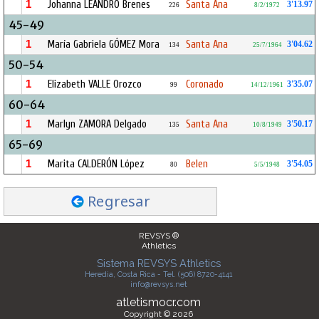
1
Johanna LEANDRO Brenes
Santa Ana
3'13.97
226
8/2/1972
45-49
1
María Gabriela GÓMEZ Mora
Santa Ana
3'04.62
134
25/7/1964
50-54
1
Elizabeth VALLE Orozco
Coronado
3'35.07
99
14/12/1961
60-64
1
Marlyn ZAMORA Delgado
Santa Ana
3'50.17
135
10/8/1949
65-69
1
Marita CALDERÓN López
Belen
3'54.05
80
5/5/1948
Regresar
REVSYS ®
Athletics
Sistema REVSYS Athletics
Heredia, Costa Rica - Tel. (506) 8720-4141
info@revsys.net
atletismocr.com
Copyright © 2026