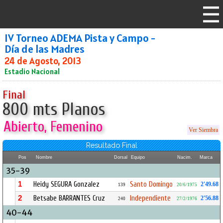
IV Torneo ADEMA Pista y Campo -
Día de las Madres
24 de Agosto, 2013
Estadio Nacional
Final
800 mts Planos
Abierto, Femenino
Ver Siembra
Resultado Final
Pos
Nombre
Dorsal
Equipo
Nacim.
Marca
35-39
1
Heidy SEGURA Gonzalez
Santo Domingo
2'49.68
139
20/6/1975
2
Betsabe BARRANTES Cruz
Independiente
2'56.88
240
27/2/1976
40-44