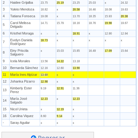
2
Haidee Grijalba
23.75
25.19
23.25
25.03
x
24.32
3
Yuleisi Mendoza
18.82
x
20.58
16.46
18.08
19.63
4
Tatiana Fonseca
19.08
x
13.70
18.35
15.93
20.38
Carol Melissa
14.71
15.79
18.16
18.76
19.98
19.67
5
Delgado
6
Kristhel Moraga
x
x
18.91
x
12.90
12.94
Evelyn Daniela
18.73
x
x
x
x
x
7
Rodríguez
Einy Priscila
x
15.03
15.85
16.49
17.09
15.64
8
Salguero
9
Icela Morales
13.56
14.22
13.18
10
Bernarda Sánchez
12.16
12.60
13.90
11
María Ines Alpízar
13.60
x
x
12
Johanka Pizarro
12.98
x
x
Kimberly Ester
9.19
12.91
11.36
13
Perez
María José
12.23
x
12.23
14
Salgado
15
Nicol Urieta
x
12.19
x
16
Carolina Viquez
8.60
9.14
x
-
Saray Aguilar
x
x
x
Regresar