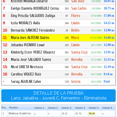
6
Kristhel MORAGA Dinarte
San José
18.91 m
303
5/9/1993
7
Evelyn Daniela RODRÍGUEZ Cerna
San Carlos
18.73 m
283
1/9/1994
8
Einy Priscila SALGUERO Zuñiga
Flores
17.09 m
87
27/4/1994
9
Icela MORALES Avila
Limón
14.22 m
160
6/2/1994
10
Bernarda SÁNCHEZ Fernández
Belén
13.90 m
26
18/2/1994
11
María Ines ALPÍZAR Quirós
Mora
13.60 m
196
17/11/1993
12
Johanka PIZARRO Lowe
Limón
12.98 m
163
18/1/1993
13
Kimberly Ester PEREZ Olivarez
Santa Cruz
12.91 m
361
25/9/1993
14
María José SALGADO Saenz
Heredia
12.23 m
137
27/2/1993
15
Nicol URIETA Neztoza
Santa Cruz
12.19 m
366
19/6/1994
16
Carolina VIQUEZ Ruiz
Heredia
9.14 m
133
14/7/1993
-
Saray AGUILAR Calvo
Grecia
Foul
128
16/5/1993
DETALLE DE LA PRUEBA
Lanz. Jabalina - Juvenil C, Femenino - Eliminatoria
Pos
Nombre
Intento 1
Intento 2
Intento 3
Intento 4
Intento 5
Intento 6
1
Melissa Gutiérrez
x
x
16.11
20.74
26.42
x