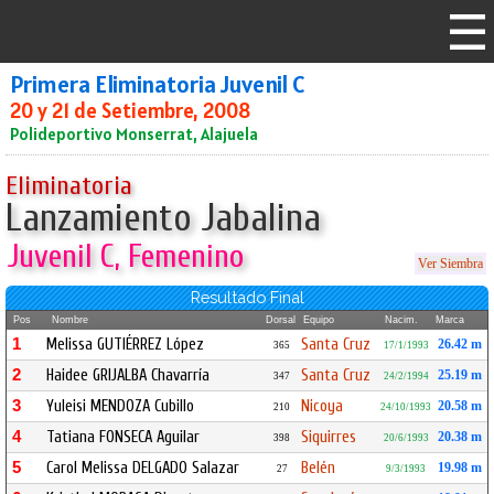
Primera Eliminatoria Juvenil C
20 y 21 de Setiembre, 2008
Polideportivo Monserrat, Alajuela
Eliminatoria
Lanzamiento Jabalina
Juvenil C, Femenino
Ver Siembra
Resultado Final
Pos
Nombre
Dorsal
Equipo
Nacim.
Marca
1
Melissa GUTIÉRREZ López
Santa Cruz
26.42 m
365
17/1/1993
2
Haidee GRIJALBA Chavarría
Santa Cruz
25.19 m
347
24/2/1994
3
Yuleisi MENDOZA Cubillo
Nicoya
20.58 m
210
24/10/1993
4
Tatiana FONSECA Aguilar
Siquirres
20.38 m
398
20/6/1993
5
Carol Melissa DELGADO Salazar
Belén
19.98 m
27
9/3/1993