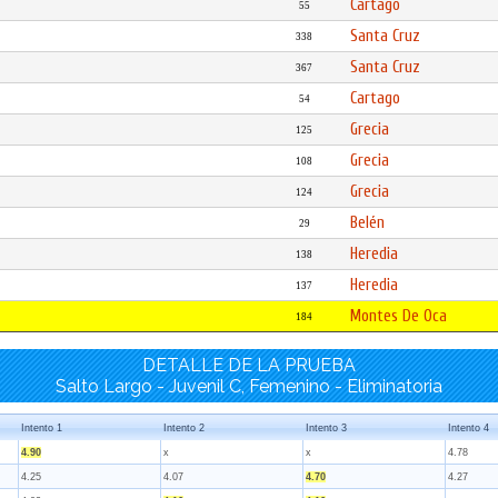
Cartago
55
Santa Cruz
338
Santa Cruz
367
Cartago
54
Grecia
125
Grecia
108
Grecia
124
Belén
29
Heredia
138
Heredia
137
Montes De Oca
184
DETALLE DE LA PRUEBA
Salto Largo - Juvenil C, Femenino - Eliminatoria
Intento 1
Intento 2
Intento 3
Intento 4
4.90
x
x
4.78
4.25
4.07
4.70
4.27