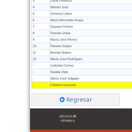
3
Lucia Fonseca
4
Mariam Soto
5
Genesis Linton
6
María Mercedes Araya
7
Dayana Gómez
8
Pamela Urieta
9
María José Rivera
10
Pamela Solano
11
Brenda Solano
12
María José Rodríguez
-
Gabriela Gómez
-
Natalia Ulate
-
María José Salgado
-
Fabiana Quesada
Regresar
REVSYS ®
Athletics