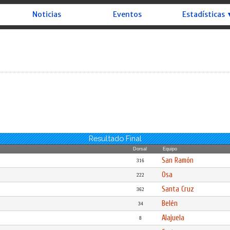
Noticias
Eventos
Estadísticas 
Resultado Final
Dorsal
Equipo
San Ramón
316
Osa
222
Santa Cruz
362
Belén
34
Alajuela
8