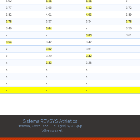
4.02
4.16
4.16
x
3.77
3.95
4.12
3.72
3.82
4.01
4.03
3.89
3.78
3.57
3.54
3.78
3.46
3.64
x
3.50
x
x
3.63
3.61
3.54
3.42
3.42
x
3.52
3.51
x
3.29
3.42
x
3.33
3.28
x
x
x
x
x
x
x
x
x
x
x
x
Sistema REVSYS Athletics
Heredia, Costa Rica - Tel. (506) 8720-4141
info@revsys.net