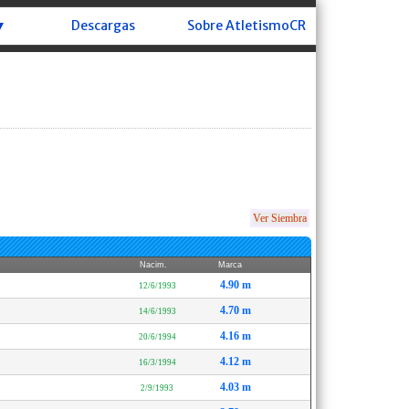
▼
Descargas
Sobre AtletismoCR
Ver Siembra
Nacim.
Marca
4.90 m
12/6/1993
4.70 m
14/6/1993
4.16 m
20/6/1994
4.12 m
16/3/1994
4.03 m
2/9/1993