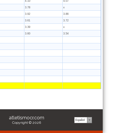
4.10
4.07
3.78
x
3.92
3.86
3.61
3.72
3.39
x
3.60
3.54
atletismocr.com
Copyright © 2026