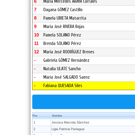
6
María Mercedes ARAYA Corrales
7
Dayana GÓMEZ Castillo
8
Pamela URIETA Matarrita
9
María José RIVERA Rojas
10
Pamela SOLANO Pérez
11
Brenda SOLANO Pérez
12
María José RODRÍGUEZ Brenes
-
Gabriela GÓMEZ Hernández
-
Natalia ULATE Sancho
-
María José SALGADO Saenz
-
Fabiana QUESADA Siles
Pos
Nombre
1
Jessica Marcela Sánchez
2
Ligia Patricia Paniagua