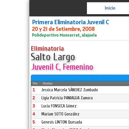
Inicio
Primera Eliminatoria Juvenil C
20 y 21 de Setiembre, 2008
Polideportivo Monserrat, Alajuela
Eliminatoria
Salto Largo
Juvenil C, Femenino
Pos
Nombre
1
Jessica Marcela SÁNCHEZ Zumbado
2
Ligia Patricia PANIAGUA Zamora
3
Lucia FONSECA Gómez
4
Mariam SOTO González
5
Genesis LINTON Quesada