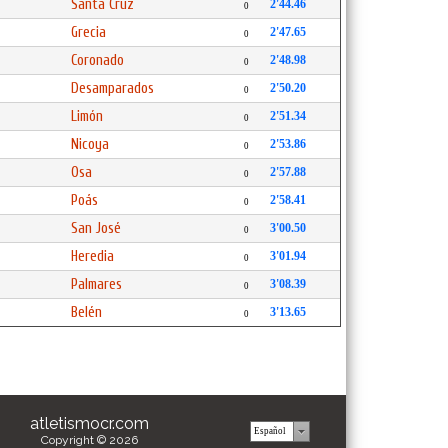
Santa Cruz
2'44.46
0
Grecia
2'47.65
0
Coronado
2'48.98
0
Desamparados
2'50.20
0
Limón
2'51.34
0
Nicoya
2'53.86
0
Osa
2'57.88
0
Poás
2'58.41
0
San José
3'00.50
0
Heredia
3'01.94
0
Palmares
3'08.39
0
Belén
3'13.65
0
atletismocr.com
Copyright © 2026