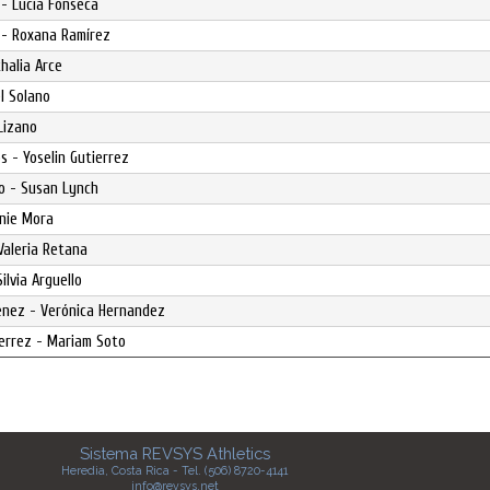
 - Lucía Fonseca
s - Roxana Ramírez
halia Arce
el Solano
Lizano
s - Yoselin Gutierrez
lo - Susan Lynch
anie Mora
Valeria Retana
ilvia Arguello
menez - Verónica Hernandez
errez - Mariam Soto
Sistema REVSYS Athletics
Heredia, Costa Rica - Tel. (506) 8720-4141
info@revsys.net