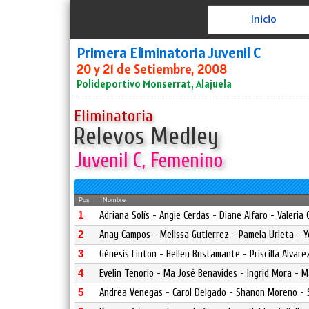
Inicio
Primera Eliminatoria Juvenil C
20 y 21 de Setiembre, 2008
Polideportivo Monserrat, Alajuela
Eliminatoria
Relevos Medley
Juvenil C, Femenino
Pos
Nombre
1
Adriana Solís - Angie Cerdas - Diane Alfaro - Valeria
2
Anay Campos - Melissa Gutierrez - Pamela Urieta - Ye
3
Génesis Linton - Hellen Bustamante - Priscilla Alvar
4
Evelin Tenorio - Ma José Benavides - Ingrid Mora - 
5
Andrea Venegas - Carol Delgado - Shanon Moreno -