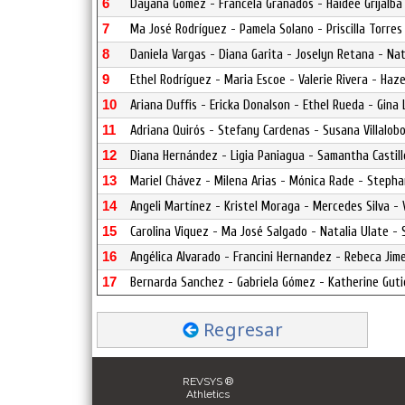
6
Dayana Gómez - Francela Granados - Haidee Grijalba
7
Ma José Rodríguez - Pamela Solano - Priscilla Torre
8
Daniela Vargas - Diana Garita - Joselyn Retana - Nat
9
Ethel Rodríguez - Maria Escoe - Valerie Rivera - Haz
10
Ariana Duffis - Ericka Donalson - Ethel Rueda - Gina 
11
Adriana Quirós - Stefany Cardenas - Susana Villalobo
12
Diana Hernández - Ligia Paniagua - Samantha Castil
13
Mariel Chávez - Milena Arias - Mónica Rade - Steph
14
Angeli Martínez - Kristel Moraga - Mercedes Silva - 
15
Carolina Viquez - Ma José Salgado - Natalia Ulate - S
16
Angélica Alvarado - Francini Hernandez - Rebeca Ji
17
Bernarda Sanchez - Gabriela Gómez - Katherine Guti
Regresar
REVSYS ®
Athletics