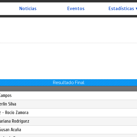
Noticias
Eventos
Estadísticas 
Resultado Final
 Campos
rlin Silva
ez - Rocío Zamora
Mariana Rodríguez
 Susan Acuña