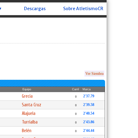
▼
Descargas
Sobre AtletismoCR
Ver Siembra
Equipo
Carril
Marca
Grecia
2'37.79
0
Santa Cruz
2'39.58
0
Alajuela
2'40.54
0
Turrialba
2'43.86
0
Belén
2'44.44
0