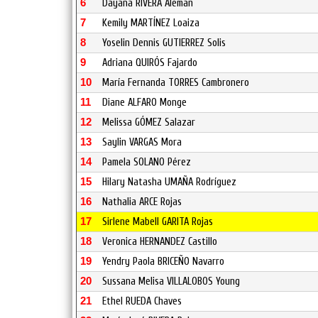
6
Dayana RIVERA Alemán
7
Kemily MARTÍNEZ Loaiza
8
Yoselin Dennis GUTIERREZ Solis
9
Adriana QUIRÓS Fajardo
10
María Fernanda TORRES Cambronero
11
Diane ALFARO Monge
12
Melissa GÓMEZ Salazar
13
Saylin VARGAS Mora
14
Pamela SOLANO Pérez
15
Hilary Natasha UMAÑA Rodríguez
16
Nathalia ARCE Rojas
17
Sirlene Mabell GARITA Rojas
18
Veronica HERNANDEZ Castillo
19
Yendry Paola BRICEÑO Navarro
20
Sussana Melisa VILLALOBOS Young
21
Ethel RUEDA Chaves