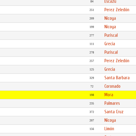
Escazú
84
Perez Zeledón
251
Nicoya
209
Nicoya
199
Puriscal
277
Grecia
111
Puriscal
278
Perez Zeledón
257
Grecia
125
Santa Barbara
329
Coronado
72
Mora
198
Palmares
235
Santa Cruz
372
Nicoya
207
Limón
156