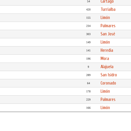
Cartago
54
Turrialba
420
Limón
155
Palmares
234
San José
303
Limón
149
Heredia
141
Mora
196
Alajuela
9
San Isidro
289
Coronado
64
Limón
178
Palmares
229
Limón
166