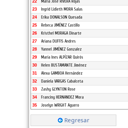
22
María José RIVERA Rojas
23
Ingrid Lidieth MORA Salas
24
Erika DONALSON Quesada
25
Rebeca JIMÉNEZ Castillo
26
Kristhel MORAGA Dinarte
27
Ariana DUFFIS Andres
28
Yannel JIMÉNEZ Gonzalez
29
María Ines ALPÍZAR Quirós
30
Helen BUSTAMANTE Jiménez
31
Alexa GAMBOA Hernández
32
Daniela VARGAS Cabalceta
33
Zashy GLYNTON Rose
34
Franciny HERNANDEZ Mora
35
Joselyn WRIGHT Aguero
Regresar