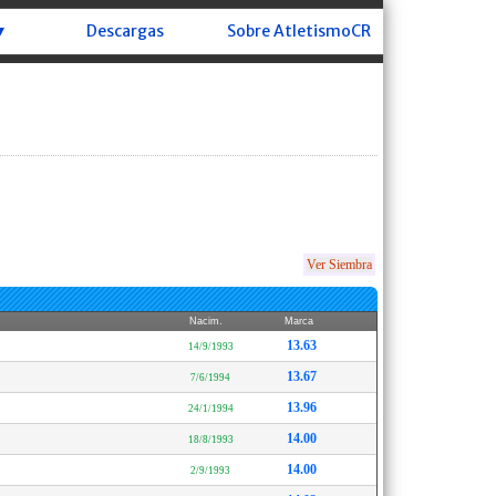
▼
Descargas
Sobre AtletismoCR
Ver Siembra
Nacim.
Marca
13.63
14/9/1993
13.67
7/6/1994
13.96
24/1/1994
14.00
18/8/1993
14.00
2/9/1993