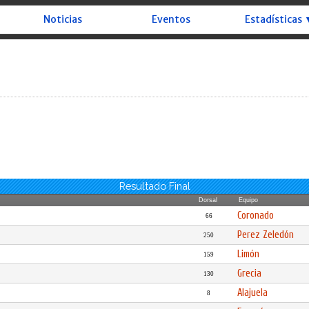
Noticias
Eventos
Estadísticas 
Resultado Final
Dorsal
Equipo
Coronado
66
Perez Zeledón
250
Limón
159
Grecia
130
Alajuela
8