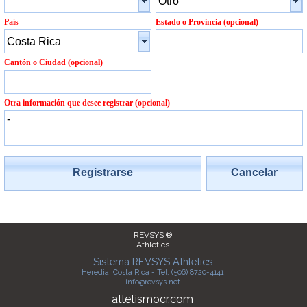
País
Estado o Provincia (opcional)
Cantón o Ciudad (opcional)
Otra información que desee registrar (opcional)
Registrarse
Cancelar
REVSYS ®
Athletics
Sistema REVSYS Athletics
Heredia, Costa Rica - Tel. (506) 8720-4141
info@revsys.net
atletismocr.com