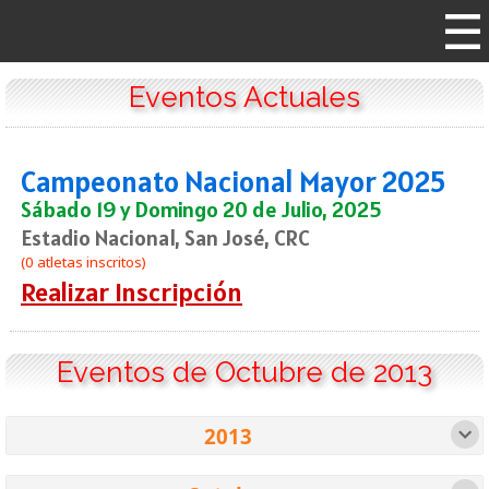
Eventos Actuales
Campeonato Nacional Mayor 2025
Sábado 19 y Domingo 20 de Julio, 2025
Estadio Nacional, San José, CRC
(0 atletas inscritos)
Realizar Inscripción
Eventos de Octubre de 2013
2013
1980
1982
1984
1986
1989
1991
1 evento
1 evento
1 evento
1 evento
1 evento
1 evento