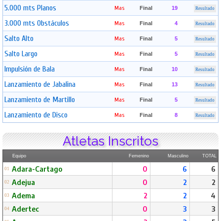
5.000 mts Planos
Mas
Final
19
Resultado
3.000 mts Obstáculos
Mas
Final
4
Resultado
Salto Alto
Mas
Final
5
Resultado
Salto Largo
Mas
Final
5
Resultado
Impulsión de Bala
Mas
Final
10
Resultado
Lanzamiento de Jabalina
Mas
Final
13
Resultado
Lanzamiento de Martillo
Mas
Final
5
Resultado
Lanzamiento de Disco
Mas
Final
8
Resultado
Atletas Inscritos
Equipo
Femenino
Masculino
TOTAL
Adara-Cartago
0
6
6
01
Adejua
0
2
2
02
Adema
2
2
4
03
Adertec
0
3
3
04