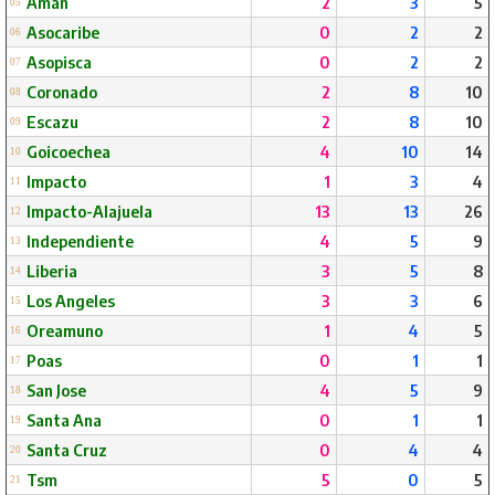
Aman
2
3
5
05
Asocaribe
0
2
2
06
Asopisca
0
2
2
07
Coronado
2
8
10
08
Escazu
2
8
10
09
Goicoechea
4
10
14
10
Impacto
1
3
4
11
Impacto-Alajuela
13
13
26
12
Independiente
4
5
9
13
Liberia
3
5
8
14
Los Angeles
3
3
6
15
Oreamuno
1
4
5
16
Poas
0
1
1
17
San Jose
4
5
9
18
Santa Ana
0
1
1
19
Santa Cruz
0
4
4
20
Tsm
5
0
5
21