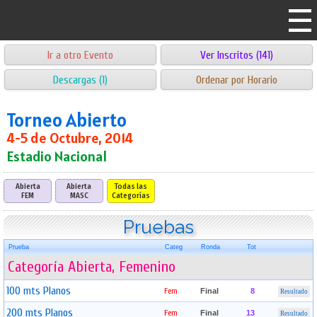
Ir a otro Evento
Ver Inscritos (141)
Descargas (1)
Ordenar por Horario
Torneo Abierto
4-5 de Octubre, 2014
Estadio Nacional
Abierta
Abierta
Todas las
FEM
MASC
Categorías
Pruebas
Prueba
Categ
Ronda
Tot
Categoría Abierta, Femenino
100 mts Planos
Fem
Final
8
Resultado
200 mts Planos
Fem
Final
13
Resultado