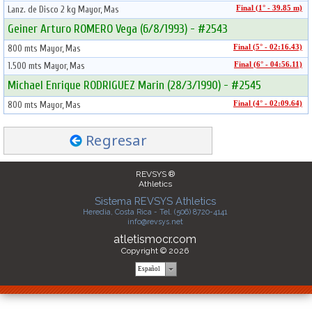
Lanz. de Disco 2 kg Mayor, Mas
Final (1° - 39.85 m)
Geiner Arturo ROMERO Vega (6/8/1993) - #2543
800 mts Mayor, Mas
Final (5° - 02:16.43)
1.500 mts Mayor, Mas
Final (6° - 04:56.11)
Michael Enrique RODRIGUEZ Marin (28/3/1990) - #2545
800 mts Mayor, Mas
Final (4° - 02:09.64)
Regresar
REVSYS ®
Athletics
Sistema REVSYS Athletics
Heredia, Costa Rica - Tel. (506) 8720-4141
info@revsys.net
atletismocr.com
Copyright © 2026