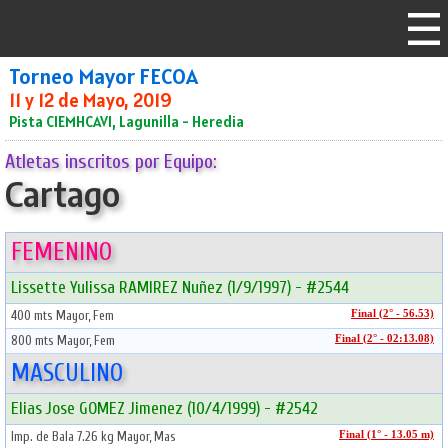
Torneo Mayor FECOA
11 y 12 de Mayo, 2019
Pista CIEMHCAVI, Lagunilla - Heredia
Atletas inscritos por Equipo:
Cartago
FEMENINO
Lissette Yulissa RAMIREZ Nuñez (1/9/1997) - #2544
400 mts Mayor, Fem
Final (2° - 56.53)
800 mts Mayor, Fem
Final (2° - 02:13.08)
MASCULINO
Elias Jose GOMEZ Jimenez (10/4/1999) - #2542
Imp. de Bala 7.26 kg Mayor, Mas
Final (1° - 13.05 m)