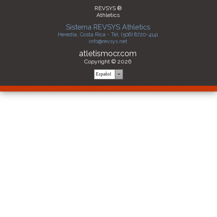
REVSYS ®
Athletics
Sistema REVSYS Athletics
Heredia, Costa Rica - Tel. (506) 8720-4141
info@revsys.net
atletismocr.com
Copyright © 2026