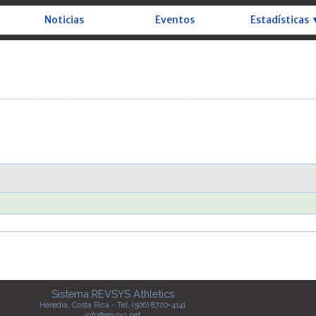
Noticias
Eventos
Estadísticas 
Sistema REVSYS Athletics
Heredia, Costa Rica - Tel. (506) 8720-4141
info@revsys.net