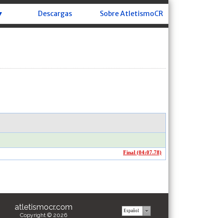
▼
Descargas
Sobre AtletismoCR
Final (04:07.78)
atletismocr.com
Copyright © 2026